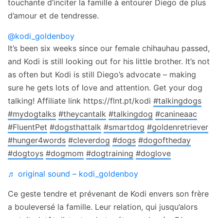
touchante d’inciter la famille à entourer Diego de plus
d’amour et de tendresse.
@kodi_goldenboy
It’s been six weeks since our female chihauhau passed,
and Kodi is still looking out for his little brother. It’s not
as often but Kodi is still Diego’s advocate – making
sure he gets lots of love and attention. Get your dog
talking! Affiliate link https://flnt.pt/kodi
#talkingdogs
#mydogtalks
#theycantalk
#talkingdog
#canineaac
#FluentPet
#dogsthattalk
#smartdog
#goldenretriever
#hunger4words
#cleverdog
#dogs
#dogoftheday
#dogtoys
#dogmom
#dogtraining
#doglove
♬ original sound – kodi_goldenboy
Ce geste tendre et prévenant de Kodi envers son frère
a bouleversé la famille. Leur relation, qui jusqu’alors